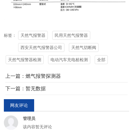
天然气报警器
民用天然气报警器
标签：
西安天然气报警器公司
天然气切断阀
天然气报警器检测
电动汽车充电桩检测
全部
上一篇：燃气报警探测器
下一篇：暂无数据
网友评论
管理员
该内容暂无评论