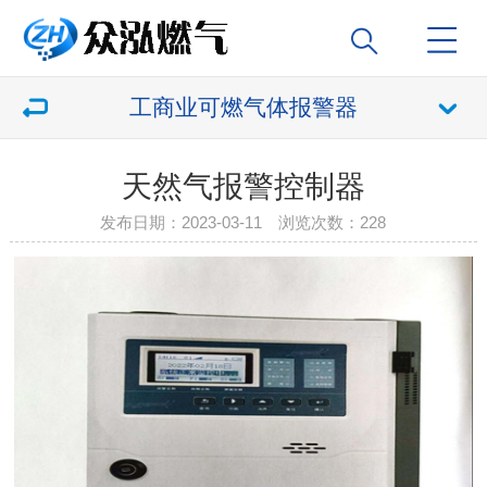
工商业可燃气体报警器
天然气报警控制器
发布日期：2023-03-11 浏览次数：
228