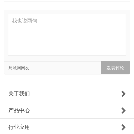
局域网网友
关于我们
产品中心
行业应用