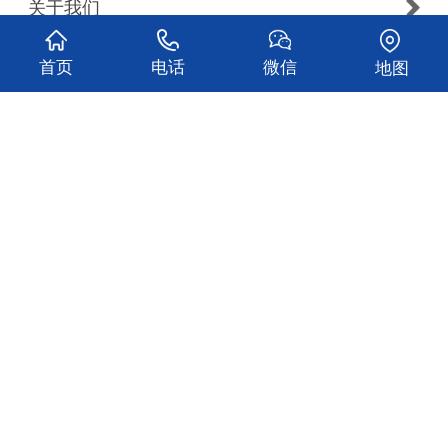
关于我们
产品中心
首页
电话
微信
地图
行业应用
新闻动态
工程案例
联系我们
CopyRight © 2018 西安燃气报警器,天然气报警器检测，
备案号：
陕ICP备2023002207号
网站地图
技术支持：
概念网络