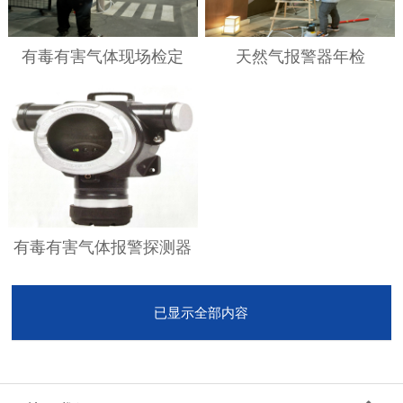
有毒有害气体现场检定
天然气报警器年检
有毒有害气体报警探测器
已显示全部内容